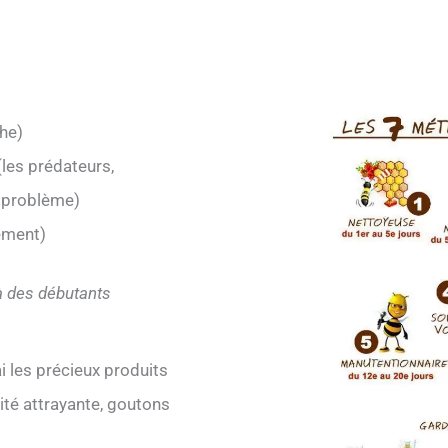
che)
(les prédateurs,
n problème)
ement)
à des débutants
i les précieux produits
vité attrayante, goutons