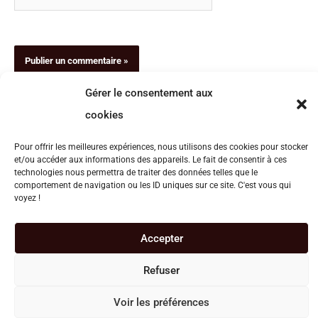
Gérer le consentement aux
cookies
Politique de confidentialité
|
Mentions légales
|
Condition
Pour offrir les meilleures expériences, nous utilisons des cookies pour stocker
générales de vente
et/ou accéder aux informations des appareils. Le fait de consentir à ces
technologies nous permettra de traiter des données telles que le
comportement de navigation ou les ID uniques sur ce site. C'est vous qui
voyez !
Un site réalisé par
Axelle Creaweb
Accepter
Refuser
Voir les préférences