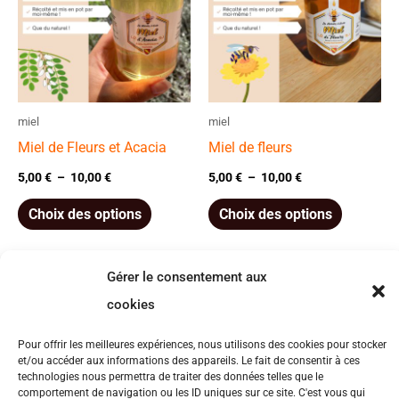
à
à
10,00 €
10,00 €
plusieurs
plusieurs
variations.
variation
Les
Les
options
options
miel
miel
peuvent
peuvent
Miel de Fleurs et Acacia
Miel de fleurs
être
être
5,00
€
–
10,00
€
5,00
€
–
10,00
€
choisies
choisies
Choix des options
Choix des options
sur
sur
la
la
page
page
Gérer le consentement aux
du
du
cookies
Politique de confidentialité
|
Mentions légales
|
Condition
produit
produit
générales de vente
Pour offrir les meilleures expériences, nous utilisons des cookies pour stocker
et/ou accéder aux informations des appareils. Le fait de consentir à ces
technologies nous permettra de traiter des données telles que le
comportement de navigation ou les ID uniques sur ce site. C'est vous qui