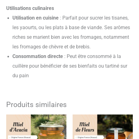
Utilisations culinaires
Utilisation en cuisine
: Parfait pour sucrer les tisanes,
les yaourts, ou les plats à base de viande. Ses arômes
riches se marient bien avec les fromages, notamment
les fromages de chèvre et de brebis.
Consommation directe
: Peut être consommé à la
cuillère pour bénéficier de ses bienfaits ou tartiné sur
du pain
Produits similaires
Plage
Plage
Ce
Ce
de
de
prix :
produit
prix :
produit
5,00 €
5,00 €
a
a